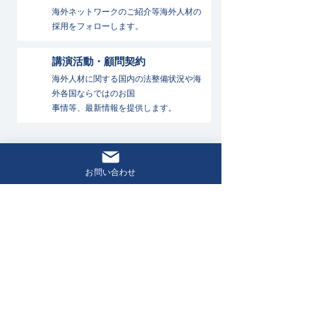
海外ネットワークのご紹介等海外人材の
採用をフォローします。
講演活動・顧問契約
海外人材に関する国内の法整備状況や海
外各国ならではのお国
事情等、最新情報を提供します。
お問い合わせ
CONTACT
各種サービスに関するご相談は
お気軽にお問い合わせください
専門のスタッフが丁寧に対応し、最適なご提
案をいたします。まずはお気軽にご連絡くだ
さい。