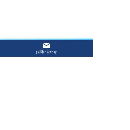
2026.02.13
⚫︎
お知らせ
サイトをリニューアルいたしました。
お問い合わせ
CONTACT
各種サービスに関するご相談は
お気軽にお問い合わせください
専門のスタッフが丁寧に対応し、最適なご提
案をいたします。まずはお気軽にご連絡くだ
さい。
お問い合わせはこちら